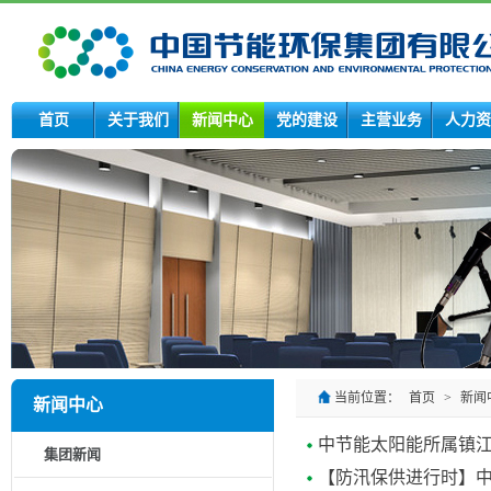
首页
关于我们
新闻中心
党的建设
主营业务
人力资
当前位置：
首页
>
新闻
新闻中心
中节能太阳能所属镇江公
集团新闻
【防汛保供进行时】中节